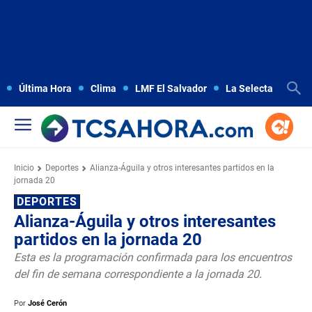
Última Hora
Clima
LMF El Salvador
La Selecta
Copa
Inicio
Deportes
Alianza-Águila y otros interesantes partidos en la
jornada 20
DEPORTES
Alianza-Águila y otros interesantes
partidos en la jornada 20
Esta es la programación confirmada para los encuentros
del fin de semana correspondiente a la jornada 20.
Por
José Cerón