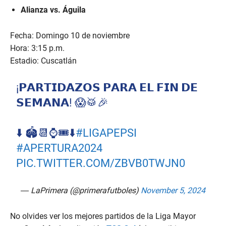
Alianza vs. Águila
Fecha: Domingo 10 de noviembre
Hora: 3:15 p.m.
Estadio: Cuscatlán
¡𝗣𝗔𝗥𝗧𝗜𝗗𝗔𝗭𝗢𝗦 𝗣𝗔𝗥𝗔 𝗘𝗟 𝗙𝗜𝗡 𝗗𝗘
𝗦𝗘𝗠𝗔𝗡𝗔! 😱🥁🎉
⬇️ 🏟📆⌚🎟⬇️
#LIGAPEPSI
#APERTURA2024
PIC.TWITTER.COM/ZBVB0TWJN0
— LaPrimera (@primerafutboles)
November 5, 2024
No olvides ver los mejores partidos de la Liga Mayor