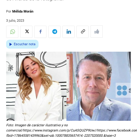
Por
Mélida Morán
3 julio, 2023
Escuchar nota
Foto: Imagen de carácter ilustrativo y no
comercial/https://www.instagram.com/p/CuASQUZP9Uw//https://www.facebook.co
fbid=178645581439963&set=pb.100078835657414.-2207520000.&type=3