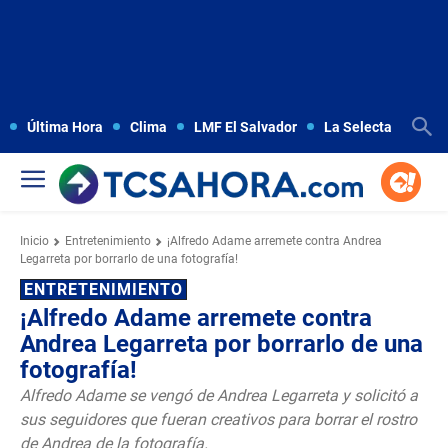
Última Hora
Clima
LMF El Salvador
La Selecta
Copa
Inicio
Entretenimiento
¡Alfredo Adame arremete contra Andrea
Legarreta por borrarlo de una fotografía!
ENTRETENIMIENTO
¡Alfredo Adame arremete contra
Andrea Legarreta por borrarlo de una
fotografía!
Alfredo Adame se vengó de Andrea Legarreta y solicitó a
sus seguidores que fueran creativos para borrar el rostro
de Andrea de la fotografía.