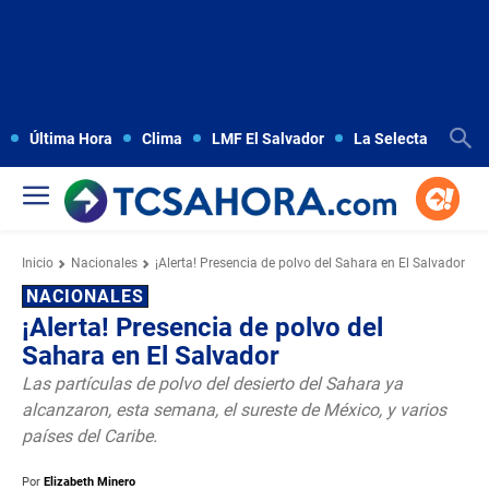
Última Hora
Clima
LMF El Salvador
La Selecta
Copa
Inicio
Nacionales
¡Alerta! Presencia de polvo del Sahara en El Salvador
NACIONALES
¡Alerta! Presencia de polvo del
Sahara en El Salvador
Las partículas de polvo del desierto del Sahara ya
alcanzaron, esta semana, el sureste de México, y varios
países del Caribe.
Por
Elizabeth Minero