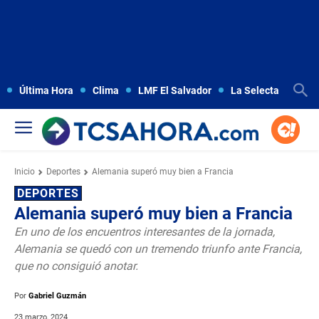
Última Hora
Clima
LMF El Salvador
La Selecta
Copa
Inicio
Deportes
Alemania superó muy bien a Francia
DEPORTES
Alemania superó muy bien a Francia
En uno de los encuentros interesantes de la jornada,
Alemania se quedó con un tremendo triunfo ante Francia,
que no consiguió anotar.
Por
Gabriel Guzmán
23 marzo, 2024