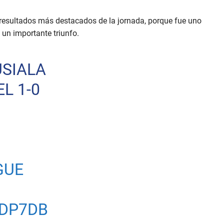
s resultados más destacados de la jornada, porque fue uno
un importante triunfo.
USIALA
L 1-0
GUE
0DP7DB