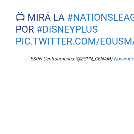
📺 MIRÁ LA
#NATIONSLEA
POR
#DISNEYPLUS
PIC.TWITTER.COM/EOUS
— ESPN Centroamérica (@ESPN_CENAM)
November