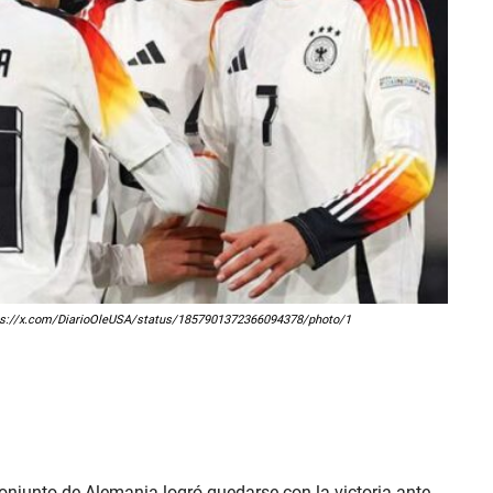
https://x.com/DiarioOleUSA/status/1857901372366094378/photo/1
conjunto de Alemania logró quedarse con la victoria ante