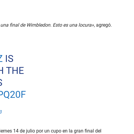
una final de Wimbledon. Esto es una locura»
, agregó.
Z
IS
H THE
S
PQ20F
3
rnes 14 de julio por un cupo en la gran final del