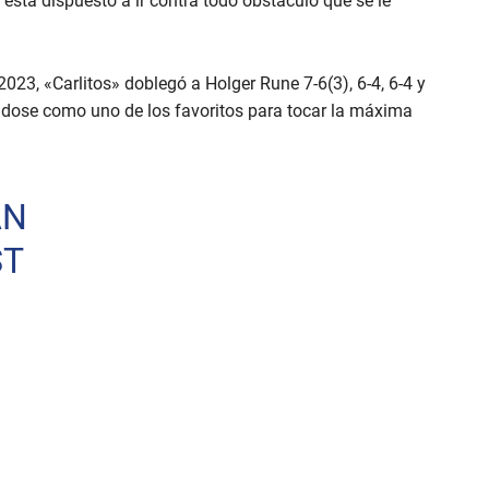
 está dispuesto a ir contra todo obstáculo que se le
2023, «Carlitos» doblegó a Holger Rune 7-6(3), 6-4, 6-4 y
ndose como uno de los favoritos para tocar la máxima
AN
ST