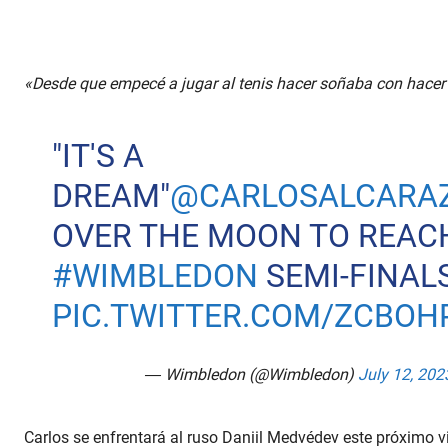
«Desde que empecé a jugar al tenis hacer soñaba con hacer 
"IT'S A
DREAM"
@CARLOSALCARA
OVER THE MOON TO REAC
#WIMBLEDON
SEMI-FINAL
PIC.TWITTER.COM/ZCBOH
— Wimbledon (@Wimbledon)
July 12, 202
Carlos se enfrentará al ruso Daniil Medvédev este próximo vie