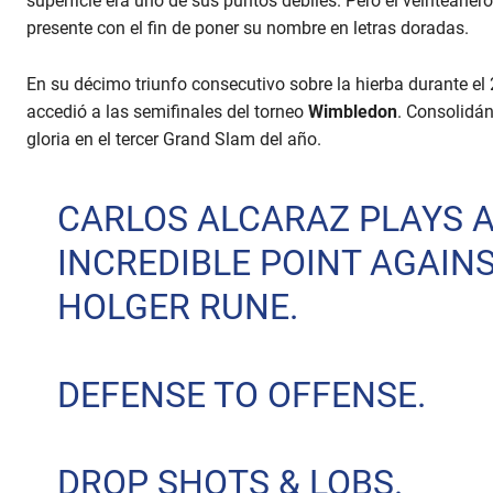
superficie era uno de sus puntos débiles. Pero el veinteañero
presente con el fin de poner su nombre en letras doradas.
En su décimo triunfo consecutivo sobre la hierba durante el 
accedió a las semifinales del torneo
Wimbledon
. Consolidá
gloria en el tercer Grand Slam del año.
CARLOS ALCARAZ PLAYS 
INCREDIBLE POINT AGAIN
HOLGER RUNE.
DEFENSE TO OFFENSE.
DROP SHOTS & LOBS.