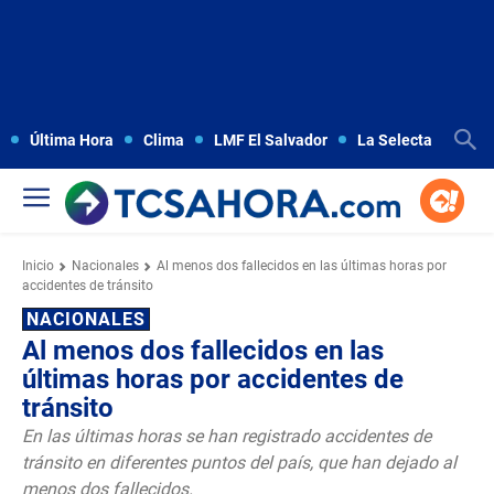
Última Hora
Clima
LMF El Salvador
La Selecta
Copa
Inicio
Nacionales
Al menos dos fallecidos en las últimas horas por
accidentes de tránsito
NACIONALES
Al menos dos fallecidos en las
últimas horas por accidentes de
tránsito
En las últimas horas se han registrado accidentes de
tránsito en diferentes puntos del país, que han dejado al
menos dos fallecidos.