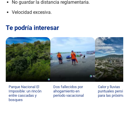
No guardar la distancia reglamentaria.
Velocidad excesiva.
Te podría interesar
Parque Nacional El
Dos fallecidos por
Calor y lluvias
Imposible: un rincón
ahogamiento en
puntuales persisti
entre cascadas y
período vacacional
para las próximas 
bosques