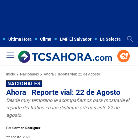
Última Hora
Clima
LMF El Salvador
La Selecta
Copa
Inicio
Nacionales
Ahora | Reporte vial: 22 de Agosto
NACIONALES
Ahora | Reporte vial: 22 de Agosto
Desde muy temprano le acompañamos para mostrarle el
reporte del tráfico en las distintas arterias este 22 de
agosto.
Por
Carmen Rodríguez
22 agosto, 2023