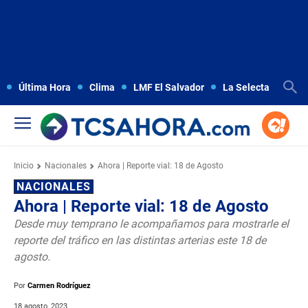
Última Hora
Clima
LMF El Salvador
La Selecta
Copa
Inicio
Nacionales
Ahora | Reporte vial: 18 de Agosto
NACIONALES
Ahora | Reporte vial: 18 de Agosto
Desde muy temprano le acompañamos para mostrarle el
reporte del tráfico en las distintas arterias este 18 de
agosto.
Por
Carmen Rodríguez
18 agosto, 2023