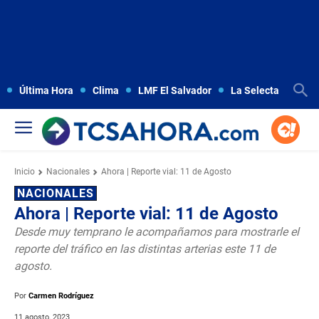
Última Hora
Clima
LMF El Salvador
La Selecta
Copa
Inicio
Nacionales
Ahora | Reporte vial: 11 de Agosto
NACIONALES
Ahora | Reporte vial: 11 de Agosto
Desde muy temprano le acompañamos para mostrarle el
reporte del tráfico en las distintas arterias este 11 de
agosto.
Por
Carmen Rodríguez
11 agosto, 2023