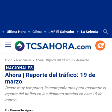
Última Hora
Clima
LMF El Salvador
La Selecta
Copa
Inicio
Nacionales
Ahora | Reporte del tráfico: 19 de marzo
NACIONALES
Ahora | Reporte del tráfico: 19 de
marzo
Desde muy temprano, le acompañamos para mostrarle el
reporte del tráfico en las distintas arterias en este 19 de
marzo.
Por
Carmen Rodríguez