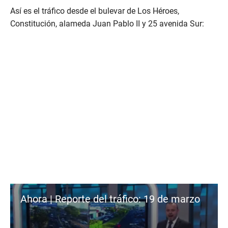
c
Así es el tráfico desde el bulevar de Los Héroes,
o
n
Constitución, alameda Juan Pablo II y 25 avenida Sur:
d
s
o
f
2
m
i
n
u
t
e
s
,
2
4
s
e
c
o
n
d
Ahora | Reporte del tráfico: 19 de marzo
s