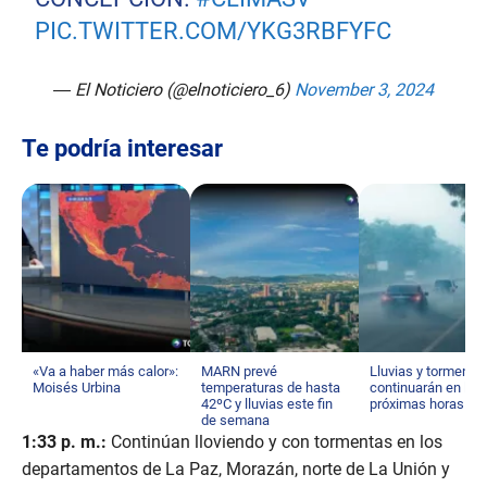
PIC.TWITTER.COM/YKG3RBFYFC
— El Noticiero (@elnoticiero_6)
November 3, 2024
Te podría interesar
«Va a haber más calor»:
MARN prevé
Lluvias y tormenta
Moisés Urbina
temperaturas de hasta
continuarán en las
42ºC y lluvias este fin
próximas horas
de semana
1:33 p. m.:
Continúan lloviendo y con tormentas en los
departamentos de La Paz, Morazán, norte de La Unión y