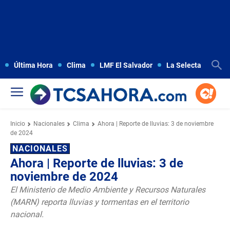
Última Hora
Clima
LMF El Salvador
La Selecta
Copa
Inicio
Nacionales
Clima
Ahora | Reporte de lluvias: 3 de noviembre
de 2024
NACIONALES
Ahora | Reporte de lluvias: 3 de
noviembre de 2024
El Ministerio de Medio Ambiente y Recursos Naturales
(MARN) reporta lluvias y tormentas en el territorio
nacional.