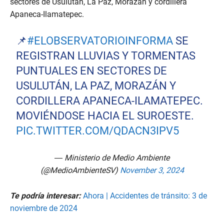
sectores de Usulután, La Paz, Morazán y cordillera
Apaneca-Ilamatepec.
📌
#ELOBSERVATORIOINFORMA
SE
REGISTRAN LLUVIAS Y TORMENTAS
PUNTUALES EN SECTORES DE
USULUTÁN, LA PAZ, MORAZÁN Y
CORDILLERA APANECA-ILAMATEPEC.
MOVIÉNDOSE HACIA EL SUROESTE.
PIC.TWITTER.COM/QDACN3IPV5
— Ministerio de Medio Ambiente
(@MedioAmbienteSV)
November 3, 2024
Te podría interesar:
Ahora | Accidentes de tránsito: 3 de
noviembre de 2024