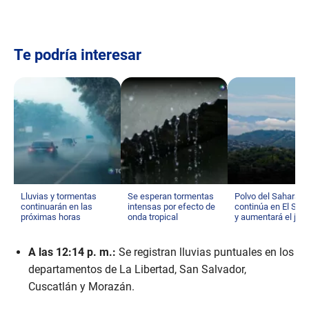
d
s
Te podría interesar
Lluvias y tormentas
Se esperan tormentas
Polvo del Sahara
continuarán en las
intensas por efecto de
continúa en El Sal
próximas horas
onda tropical
y aumentará el jue
A las 12:14 p. m.:
Se registran lluvias puntuales en los
departamentos de La Libertad, San Salvador,
Cuscatlán y Morazán.