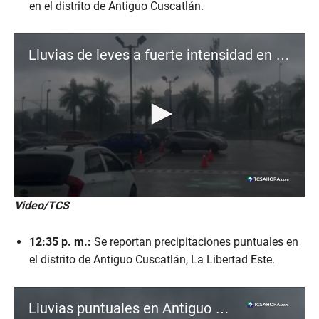
n
en el distrito de Antiguo Cuscatlán.
d
s
o
f
Lluvias de leves a fuerte intensidad en Antiguo Cuscatlán
3
2
s
e
c
o
n
d
s
0
Video/TCS
s
e
c
12:35 p. m.:
Se reportan precipitaciones puntuales en
o
n
el distrito de Antiguo Cuscatlán, La Libertad Este.
d
s
o
f
Lluvias puntuales en Antiguo Cuscatlán
5