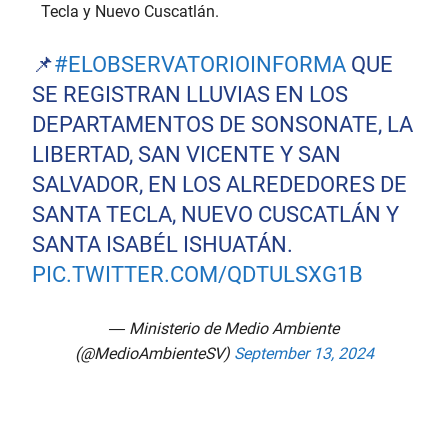
o
Tecla y Nuevo Cuscatlán.
f
1
8
📌
#ELOBSERVATORIOINFORMA
QUE
s
e
SE REGISTRAN LLUVIAS EN LOS
c
o
DEPARTAMENTOS DE SONSONATE, LA
n
d
LIBERTAD, SAN VICENTE Y SAN
s
SALVADOR, EN LOS ALREDEDORES DE
SANTA TECLA, NUEVO CUSCATLÁN Y
SANTA ISABÉL ISHUATÁN.
PIC.TWITTER.COM/QDTULSXG1B
— Ministerio de Medio Ambiente
(@MedioAmbienteSV)
September 13, 2024