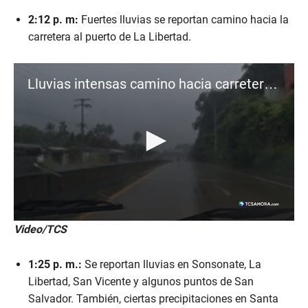
2:12 p. m:
Fuertes lluvias se reportan camino hacia la
carretera al puerto de La Libertad.
Lluvias intensas camino hacia carretera al Puerto de La Libertad
0
Video/TCS
s
e
c
1:25 p. m.:
Se reportan lluvias en Sonsonate, La
o
n
Libertad, San Vicente y algunos puntos de San
d
Salvador. También, ciertas precipitaciones en Santa
s