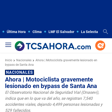
Última Hora
Clima
LMF El Salvador
La Selecta
Copa
Inicio
Nacionales
Ahora | Motociclista gravemente lesionado en
bypass de Santa Ana
NACIONALES
Ahora | Motociclista gravemente
lesionado en bypass de Santa Ana
El Observatorio Nacional de Seguridad Vial (Onasevi),
indica que en lo que va del año, se registran 7,540
accidentes viales, dejando 4,499 personas lesionadas y
529 fallecidos.