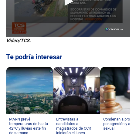
0
Video/TCS.
s
e
c
Te podría interesar
o
n
d
s
o
f
2
7
s
e
c
o
n
MARN prevé
Entrevistas a
Condenan a profes
d
temperaturas de hasta
candidatos a
por agresión y aco
s
42ºC y lluvias este fin
magistrados de CCR
sexual
de semana
iniciarán el lunes