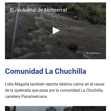
El río Arenal de Monserrat
0
s
e
Comunidad La Chuchilla
c
o
n
Lidia Magaña también reporta relativa calma en el cauce
d
s
de la quebrada que pasa por la comunidad La Chuchilla,
o
f
carretera Panamericana.
3
2
s