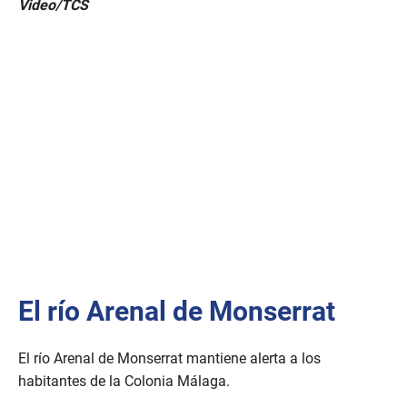
Video/TCS
s
e
c
o
n
d
s
o
f
1
m
i
n
u
t
e
,
2
0
s
El río Arenal de Monserrat
e
c
o
n
El río Arenal de Monserrat mantiene alerta a los
d
s
habitantes de la Colonia Málaga.