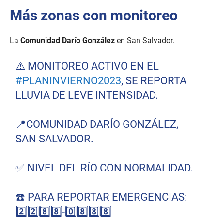
d
c
Más zonas con monitoreo
s
o
n
d
s
La
Comunidad Darío González
en San Salvador.
o
f
1
⚠️ MONITOREO ACTIVO EN EL
4
s
#PLANINVIERNO2023
, SE REPORTA
e
c
LLUVIA DE LEVE INTENSIDAD.
o
n
d
s
📍COMUNIDAD DARÍO GONZÁLEZ,
SAN SALVADOR.
✅️ NIVEL DEL RÍO CON NORMALIDAD.
☎️ PARA REPORTAR EMERGENCIAS:
2️⃣2️⃣8️⃣8️⃣-0️⃣8️⃣8️⃣8️⃣