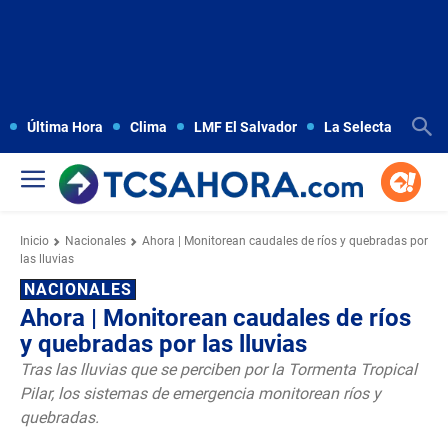
Última Hora
Clima
LMF El Salvador
La Selecta
Copa
Inicio
Nacionales
Ahora | Monitorean caudales de ríos y quebradas por
las lluvias
NACIONALES
Ahora | Monitorean caudales de ríos
y quebradas por las lluvias
Tras las lluvias que se perciben por la Tormenta Tropical
Pilar, los sistemas de emergencia monitorean ríos y
quebradas.