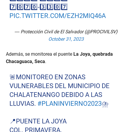
7️⃣0️⃣7️⃣0️⃣-3️⃣3️⃣0️⃣7️⃣
PIC.TWITTER.COM/EZH2MIQ46A
— Protección Civil de El Salvador (@PROCIVILSV)
October 31, 2023
Además, se monitorea el puente
La Joya, quebrada
Chacaguaca, Seca
.
🚨MONITOREO EN ZONAS
VULNERABLES DEL MUNICIPIO DE
CHALATENANGO DEBIDO A LAS
LLUVIAS.
#PLANINVIERNO2023
⛈️
📍PUENTE LA JOYA
COL. PRIMAVERA,