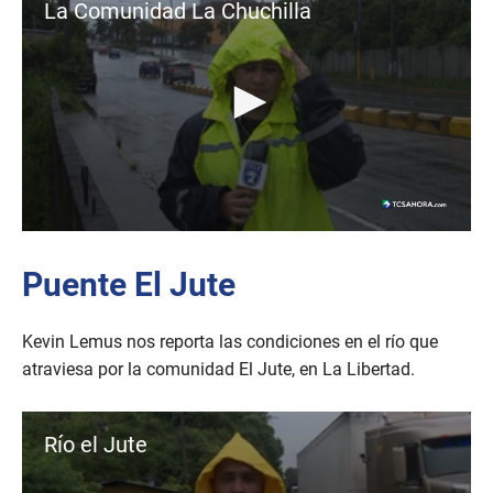
e
La Comunidad La Chuchilla
c
o
n
d
s
0
s
e
Puente El Jute
c
o
n
Kevin Lemus nos reporta las condiciones en el río que
d
s
atraviesa por la comunidad El Jute, en La Libertad.
o
f
1
m
Río el Jute
i
n
u