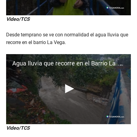
3
7
s
e
0
Video/TCS
c
s
o
e
n
c
Desde temprano se ve con normalidad el agua lluvia que
d
o
s
n
recorre en el barrio La Vega.
d
s
o
f
Agua lluvia que recorre en el Barrio La Vega
1
m
i
n
u
t
e
,
2
8
s
e
c
0
Video/TCS
o
s
n
e