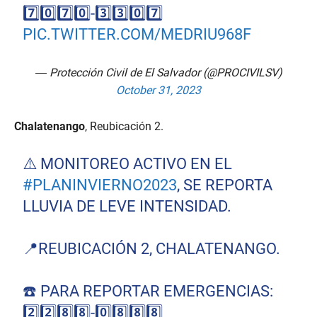
7️⃣0️⃣7️⃣0️⃣-3️⃣3️⃣0️⃣7️⃣
PIC.TWITTER.COM/MEDRIU968F
— Protección Civil de El Salvador (@PROCIVILSV)
October 31, 2023
Chalatenango
, Reubicación 2.
⚠️ MONITOREO ACTIVO EN EL
#PLANINVIERNO2023
, SE REPORTA
LLUVIA DE LEVE INTENSIDAD.
📍REUBICACIÓN 2, CHALATENANGO.
☎️ PARA REPORTAR EMERGENCIAS:
2️⃣2️⃣8️⃣8️⃣-0️⃣8️⃣8️⃣8️⃣