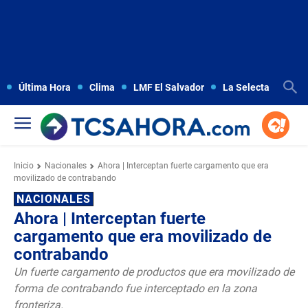
Última Hora
Clima
LMF El Salvador
La Selecta
Copa
Inicio
Nacionales
Ahora | Interceptan fuerte cargamento que era
movilizado de contrabando
NACIONALES
Ahora | Interceptan fuerte
cargamento que era movilizado de
contrabando
Un fuerte cargamento de productos que era movilizado de
forma de contrabando fue interceptado en la zona
fronteriza.