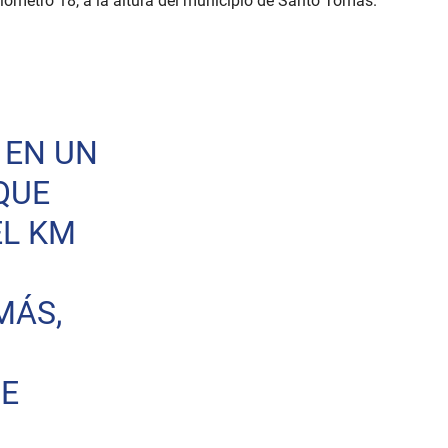
kilómetro 18, a la altura del municipio de Santo Tomás.
 EN UN
QUE
EL KM
MÁS,
E