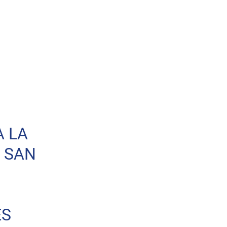
A LA
 SAN
ES