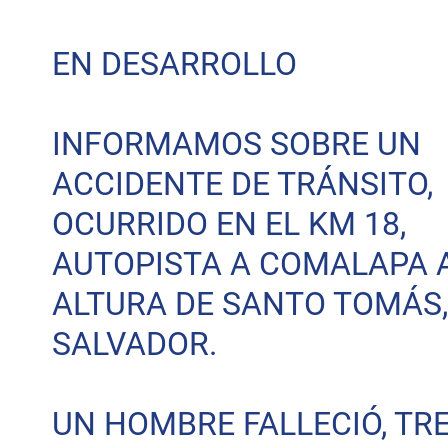
s
e
c
EN DESARROLLO
o
n
d
s
V
INFORMAMOS SOBRE UN
o
l
u
ACCIDENTE DE TRÁNSITO,
m
e
OCURRIDO EN EL KM 18,
9
0
%
AUTOPISTA A COMALAPA 
ALTURA DE SANTO TOMÁS,
SALVADOR.
UN HOMBRE FALLECIÓ, TR