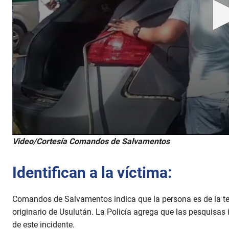
0
Video/Cortesía Comandos de Salvamentos
s
e
c
Identifican a la víctima:
o
n
d
s
Comandos de Salvamentos indica que la persona es de la te
o
f
originario de Usulután. La Policía agrega que las pesquisas
4
de este incidente.
7