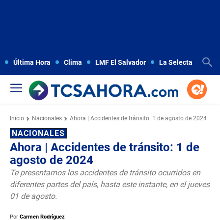
Última Hora
Clima
LMF El Salvador
La Selecta
Copa
Inicio
Nacionales
Ahora | Accidentes de tránsito: 1 de agosto de 2024
NACIONALES
Ahora | Accidentes de tránsito: 1 de
agosto de 2024
Te presentamos los accidentes de tránsito ocurridos en
diferentes partes del país, hasta este instante, en el jueves
01 de agosto.
Por
Carmen Rodríguez