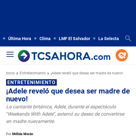
Última Hora
Clima
LMF El Salvador
La Selecta
Copa
Inicio
Entretenimiento
¡Adele reveló que desea ser madre de nuevo!
ENTRETENIMIENTO
¡Adele reveló que desea ser madre de
nuevo!
La cantante británica, Adele, durante el espectáculo
“Weekends With Adele”, externó su deseo de convertirse
en madre nuevamente.
Por
Mélida Morán