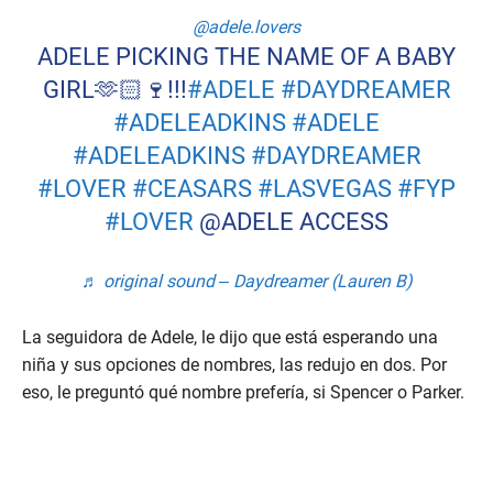
@adele.lovers
ADELE PICKING THE NAME OF A BABY
GIRL🫶🏻🍷!!!
#ADELE
#DAYDREAMER
#ADELEADKINS
#ADELE
#ADELEADKINS
#DAYDREAMER
#LOVER
#CEASARS
#LASVEGAS
#FYP
#LOVER
@ADELE ACCESS
♬ original sound – Daydreamer (Lauren B)
La seguidora de Adele, le dijo que está esperando una
niña y sus opciones de nombres, las redujo en dos. Por
eso, le preguntó qué nombre prefería, si Spencer o Parker.