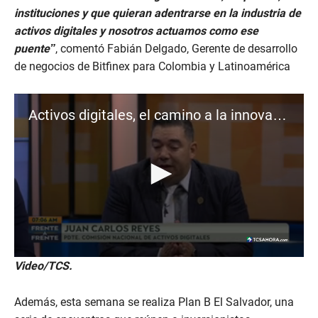
instituciones y que quieran adentrarse en la industria de
activos digitales y nosotros actuamos como ese
puente”
, comentó Fabián Delgado, Gerente de desarrollo
de negocios de Bitfinex para Colombia y Latinoamérica
Activos digitales, el camino a la innovación e inversión inclusiva
0
Video/TCS.
s
e
c
Además, esta semana se realiza Plan B El Salvador, una
o