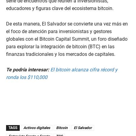
n
serie de encuentros que reúnen a inversionistas,
d
educadores y figuras clave del ecosistema bitcoin.
s
o
f
De esta manera, El Salvador se convierte una vez más en
2
m
el foco de atención para inversionistas y gestores
i
n
globales con el Bitcoin Capital Summit, un foro diseñado
u
para explorar la integración de bitcoin (BTC) en las
t
e
finanzas tradicionales y los mercados de capitales.
s
,
1
Te podría interesar:
El bitcoin alcanza cifra récord y
1
ronda los $110,000
s
e
c
o
n
d
s
TAGS
Activos digitales
Bitcoin
El Salvador