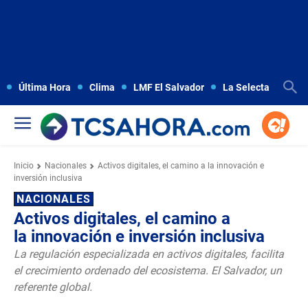
Última Hora
Clima
LMF El Salvador
La Selecta
Copa
Inicio
Nacionales
Activos digitales, el camino a la innovación e
inversión inclusiva
NACIONALES
Activos digitales, el camino a
la innovación e inversión inclusiva
La regulación especializada en activos digitales, facilita
el crecimiento ordenado del ecosistema. El Salvador, un
referente global.