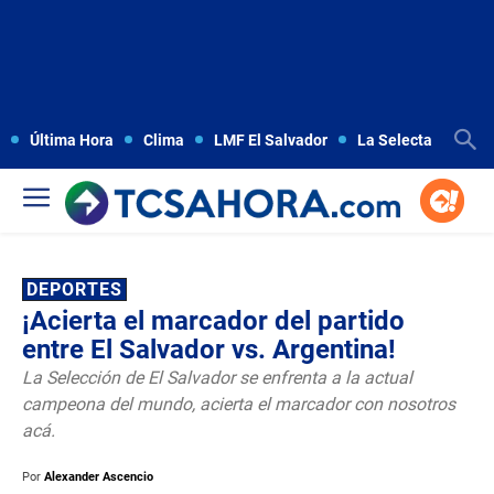
Última Hora
Clima
LMF El Salvador
La Selecta
Copa
DEPORTES
¡Acierta el marcador del partido
entre El Salvador vs. Argentina!
La Selección de El Salvador se enfrenta a la actual
campeona del mundo, acierta el marcador con nosotros
acá.
Por
Alexander Ascencio