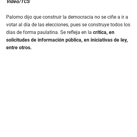
Video/TCS
s
e
c
Palomo dijo que construir la democracia no se ciñe a ir a
o
n
votar al día de las elecciones, pues se construye todos los
d
días de forma paulatina. Se refleja en la
crítica, en
s
o
solicitudes de información pública, en iniciativas de ley,
f
entre otros.
1
m
i
n
u
t
e
,
8
s
e
c
o
n
d
s