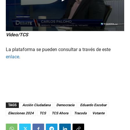
0
Video/TCS
s
e
c
La plataforma se pueden consultar a través de este
o
n
enlace
.
d
s
o
f
2
m
i
n
u
t
TAGS
Acción Ciudadana
Democracia
Eduardo Escobar
e
s
Elecciones 2024
TCS
TCS Ahora
Tracoda
Votante
,
8
s