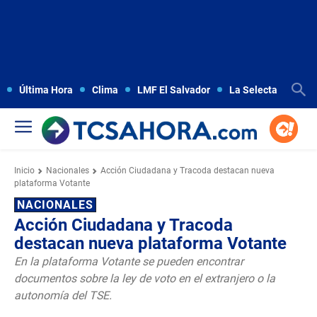
Última Hora
Clima
LMF El Salvador
La Selecta
Copa
Inicio
Nacionales
Acción Ciudadana y Tracoda destacan nueva
plataforma Votante
NACIONALES
Acción Ciudadana y Tracoda
destacan nueva plataforma Votante
En la plataforma Votante se pueden encontrar
documentos sobre la ley de voto en el extranjero o la
autonomía del TSE.