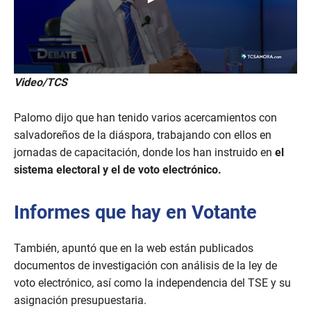
0
Video/TCS
s
e
c
Palomo dijo que han tenido varios acercamientos con
o
n
salvadoreños de la diáspora, trabajando con ellos en
d
jornadas de capacitación, donde los han instruido en
el
s
o
sistema electoral y el de voto electrónico.
f
2
m
Informes que hay en Votante
i
n
u
t
También, apuntó que en la web están publicados
e
documentos de investigación con análisis de la ley de
s
,
voto electrónico, así como la independencia del TSE y su
5
7
asignación presupuestaria.