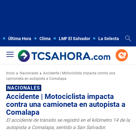
Última Hora
Clima
LMF El Salvador
La Selecta
Copa
Inicio
Nacionales
Accidente | Motociclista impacta contra una
camioneta en autopista a Comalapa
NACIONALES
Accidente | Motociclista impacta
contra una camioneta en autopista a
Comalapa
El accidente de tránsito se registró en el kilómetro 14 de la
autopista a Comalapa, sentido a San Salvador.