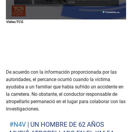
0
Video/TCS.
s
e
c
o
n
d
s
o
f
3
De acuerdo con la información proporcionada por las
4
s
autoridades, el percance ocurrió cuando la víctima
e
ayudaba a un familiar que había sufrido un accidente en
c
o
la carretera. No obstante, el conductor responsable de
n
d
atropellarlo permaneció en el lugar para colaborar con las
s
investigaciones.
#N4V
| UN HOMBRE DE 62 AÑOS