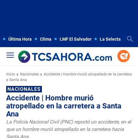
Última Hora
Clima
LMF El Salvador
La Selecta
Copa
Inicio
Nacionales
Accidente | Hombre murió atropellado en la carretera
a Santa Ana
NACIONALES
Accidente | Hombre murió
atropellado en la carretera a Santa
Ana
La Policía Nacional Civil (PNC) reportó un accidente, en el
que un hombre murió atropellado en la carretera hacia
Santa Ana.