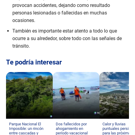
provocan accidentes, dejando como resultado
personas lesionadas o fallecidas en muchas
ocasiones.
También es importante estar atento a todo lo que
ocurre a su alrededor, sobre todo con las señales de
tránsito.
Te podría interesar
Parque Nacional El
Dos fallecidos por
Calor y lluvias
Imposible: un rincón
ahogamiento en
puntuales persisti
entre cascadas y
período vacacional
para las próximas 