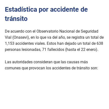
e
c
Estadística por accidente de
o
n
d
tránsito
s
o
f
De acuerdo con el Observatorio Nacional de Seguridad
3
8
Vial (Onasevi), en lo que va del año, se registra un total de
s
1,153 accidentes viales. Estos han dejado un total de 638
e
c
personas lesionadas, 71 fallecidos (hasta el 22 enero).
o
n
d
Las autoridades consideran que las causas más
s
comunes que provocan los accidentes de tránsito son: