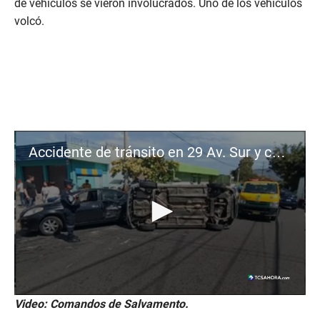
de vehículos se vieron involucrados. Uno de los vehículos
volcó.
Accidente de tránsito en 29 Av. Sur y calle ferrocarril
0
Video: Comandos de Salvamento.
s