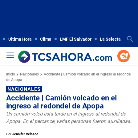
Última Hora
Clima
LMF El Salvador
La Selecta
Copa
Inicio
Nacionales
Accidente | Camión volcado en el ingreso al redondel
de Apopa
NACIONALES
Accidente | Camión volcado en el
ingreso al redondel de Apopa
Un camión volcó esta tarde en el ingreso al redondel de
Apopa. En el percance, varias personas fueron auxiliadas.
Por
Jennifer Velasco