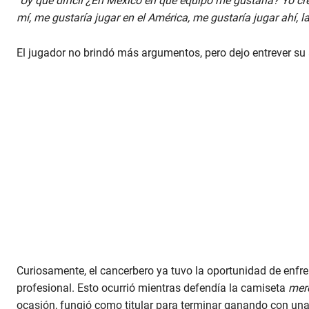
“Uy qué difícil ¿En México en qué equipo me gustaría? Yo c
mí, me gustaría jugar en el América, me gustaría jugar ahí, l
El jugador no brindó más argumentos, pero dejo entrever su
Curiosamente, el cancerbero ya tuvo la oportunidad de enfre
profesional. Esto ocurrió mientras defendía la camiseta
mer
ocasión, fungió como titular para terminar ganando con una