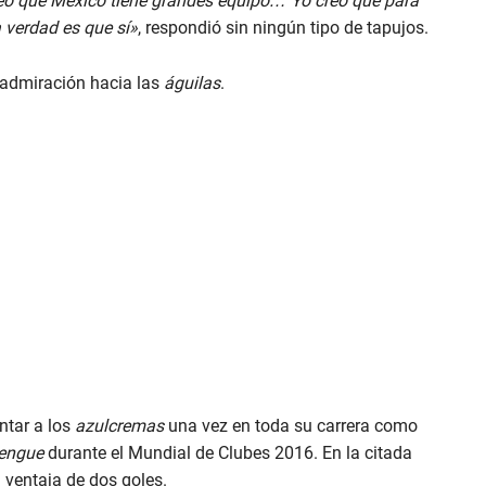
reo que México tiene grandes equipo… Yo creo que para
a verdad es que sí»
, respondió sin ningún tipo de tapujos.
 admiración hacia las
águilas
.
ntar a los
azulcremas
una vez en toda su carrera como
engue
durante el Mundial de Clubes 2016. En la citada
 ventaja de dos goles.