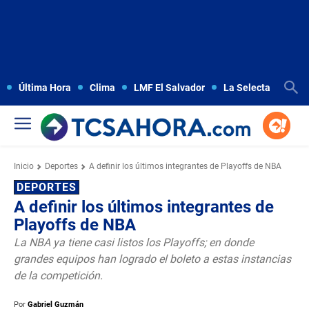
Última Hora
Clima
LMF El Salvador
La Selecta
Copa
Inicio
Deportes
A definir los últimos integrantes de Playoffs de NBA
DEPORTES
A definir los últimos integrantes de
Playoffs de NBA
La NBA ya tiene casi listos los Playoffs; en donde
grandes equipos han logrado el boleto a estas instancias
de la competición.
Por
Gabriel Guzmán