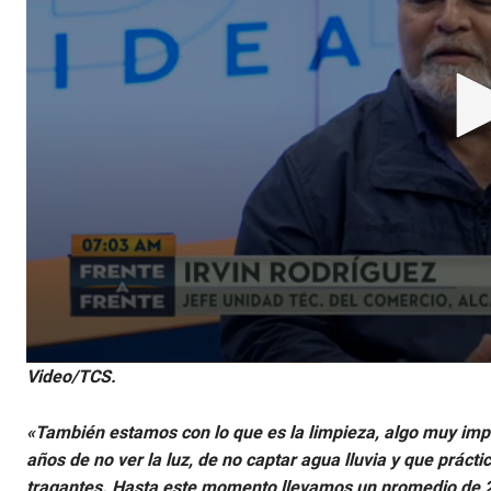
0
Video/TCS.
s
e
c
«También estamos con lo que es la limpieza, algo muy impo
o
n
años de no ver la luz, de no captar agua lluvia y que prác
d
tragantes. Hasta este momento llevamos un promedio de 26