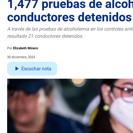
1,477 pruebas de alco
conductores detenidos
A través de las pruebas de alcoholemia en los controles an
resultado 21 conductores detenidos.
Por
Elizabeth Minero
30 diciembre, 2023
Escuchar nota