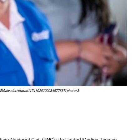
VMTElSalvador/status/1741020200034877887/photo/3
licía Nacional Civil (PNC) y la Unidad Médica Técnica