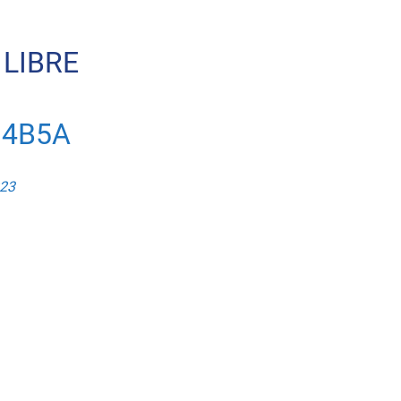
LIBRE
N4B5A
023