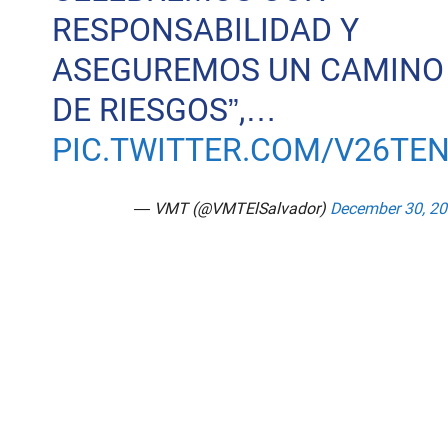
RESPONSABILIDAD Y
ASEGUREMOS UN CAMINO 
DE RIESGOS”,…
PIC.TWITTER.COM/V26TE
— VMT (@VMTElSalvador)
December 30, 2