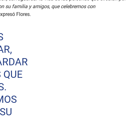
on su familia y amigos, que celebremos con
expresó Flores.
S
AR,
UARDAR
S QUE
S.
MOS
 SU