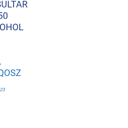
SULTAR
50
COHOL
…
ZQOSZ
023