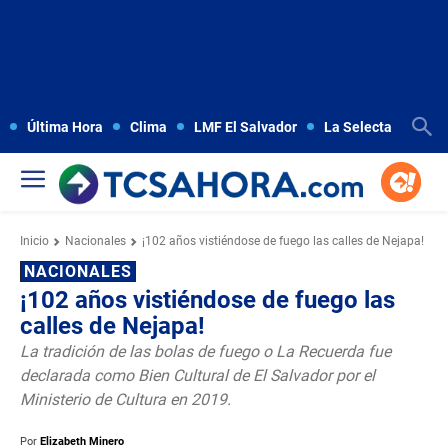
Última Hora
Clima
LMF El Salvador
La Selecta
Copa
Inicio
Nacionales
¡102 años vistiéndose de fuego las calles de Nejapa!
NACIONALES
¡102 años vistiéndose de fuego las
calles de Nejapa!
La tradición de las bolas de fuego o La Recuerda fue
declarada como Bien Cultural de El Salvador por el
Ministerio de Cultura en 2019.
Por
Elizabeth Minero