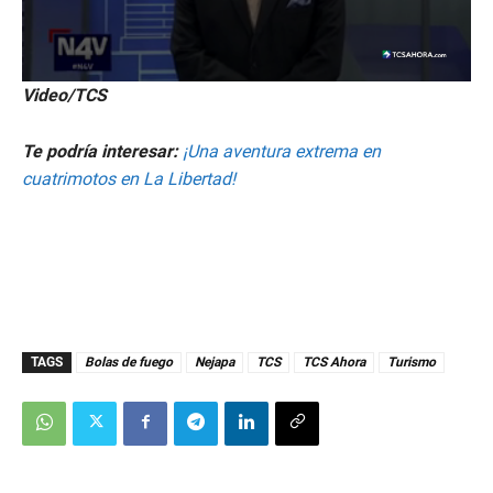
0
Video/TCS
s
e
c
Te podría interesar:
¡Una aventura extrema en
o
n
cuatrimotos en La Libertad!
d
s
o
f
4
3
s
e
c
o
TAGS
Bolas de fuego
Nejapa
TCS
TCS Ahora
Turismo
n
d
s