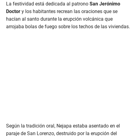
c
La festividad está dedicada al patrono
San Jerónimo
o
n
Doctor
y los habitantes recrean las oraciones que se
d
hacían al santo durante la erupción volcánica que
s
o
arrojaba bolas de fuego sobre los techos de las viviendas.
f
1
m
i
n
u
t
e
,
1
4
s
e
c
o
n
d
s
Según la tradición oral, Nejapa estaba asentado en el
paraje de San Lorenzo, destruido por la erupción del