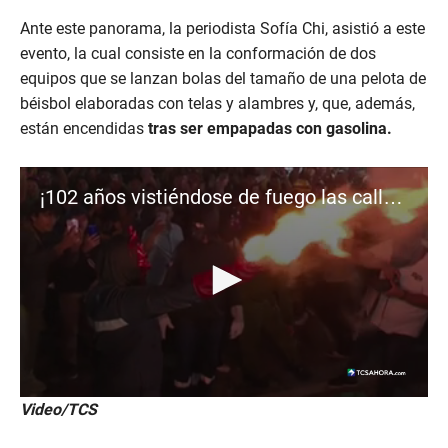
Ante este panorama, la periodista Sofía Chi, asistió a este
evento, la cual consiste en la conformación de dos
equipos que se lanzan bolas del tamaño de una pelota de
béisbol elaboradas con telas y alambres y, que, además,
están encendidas
tras ser empapadas con gasolina.
¡102 años vistiéndose de fuego las calles de Nejapa!
0
Video/TCS
s
e