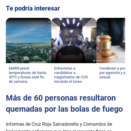
e
c
Te podría interesar
o
n
d
s
o
f
1
m
i
n
u
t
e
MARN prevé
Entrevistas a
Condenan a profes
,
temperaturas de hasta
candidatos a
por agresión y aco
5
42ºC y lluvias este fin
magistrados de CCR
sexual
8
de semana
iniciarán el lunes
s
e
c
Más de 60 personas resultaron
o
n
quemadas por las bolas de fuego
d
s
Informes de Cruz Roja Salvadoreña y Comandos de