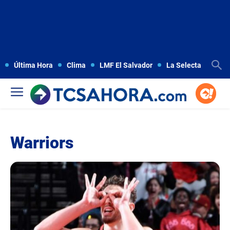
Última Hora
Clima
LMF El Salvador
La Selecta
Copa
Warriors