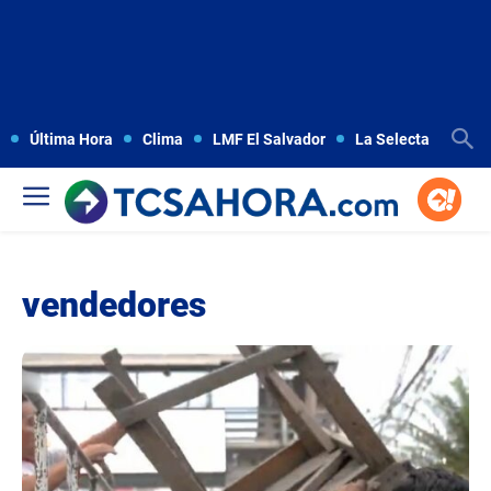
Última Hora
Clima
LMF El Salvador
La Selecta
Copa
vendedores