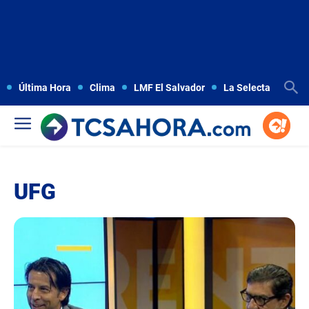
Última Hora
Clima
LMF El Salvador
La Selecta
Copa
UFG