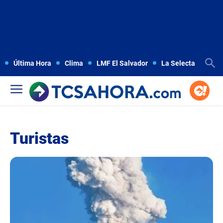
Última Hora
Clima
LMF El Salvador
La Selecta
Copa
Turistas