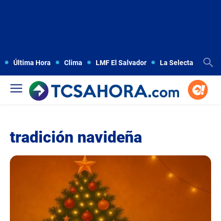
Última Hora
Clima
LMF El Salvador
La Selecta
Copa
tradición navideña