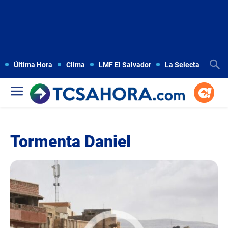
Última Hora
Clima
LMF El Salvador
La Selecta
Copa
Tormenta Daniel