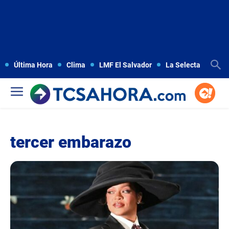
Última Hora
Clima
LMF El Salvador
La Selecta
Copa
tercer embarazo