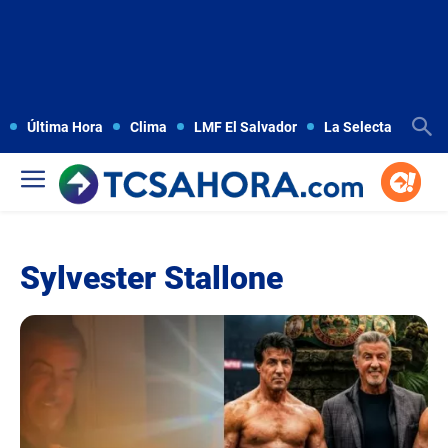
Última Hora
Clima
LMF El Salvador
La Selecta
Copa
Sylvester Stallone