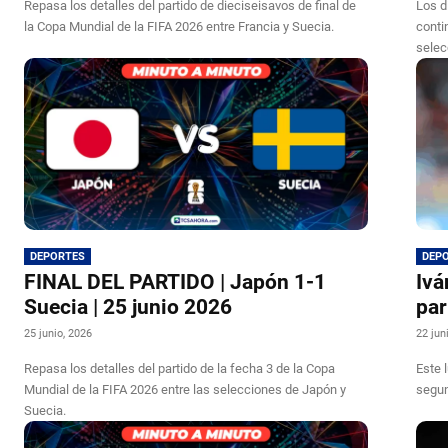
Repasa los detalles del partido de dieciseisavos de final de
Los d
la Copa Mundial de la FIFA 2026 entre Francia y Suecia.
conti
selec
DEPORTES
DEP
FINAL DEL PARTIDO | Japón 1-1
Ivá
Suecia | 25 junio 2026
par
25 junio, 2026
22 jun
Repasa los detalles del partido de la fecha 3 de la Copa
Este 
Mundial de la FIFA 2026 entre las selecciones de Japón y
segun
Suecia.