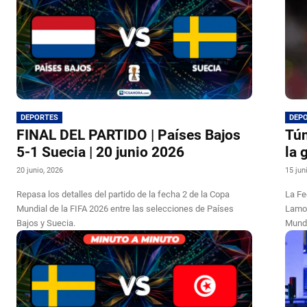
DEPORTES
DEP
FINAL DEL PARTIDO | Países Bajos
Tún
5-1 Suecia | 20 junio 2026
la 
20 junio, 2026
15 jun
Repasa los detalles del partido de la fecha 2 de la Copa
La Fe
Mundial de la FIFA 2026 entre las selecciones de Países
Lamou
Bajos y Suecia.
Mundi