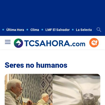
Última Hora
Clima
LMF El Salvador
La Selecta
Copa
Seres no humanos