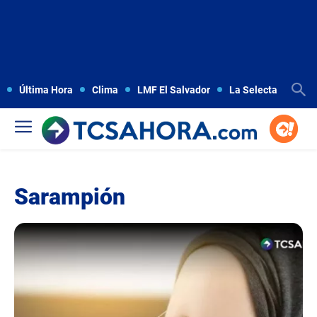
Última Hora
Clima
LMF El Salvador
La Selecta
Copa
Sarampión