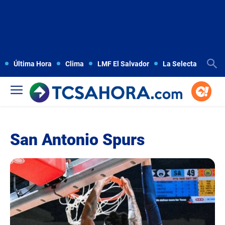
Última Hora
Clima
LMF El Salvador
La Selecta
Copa
San Antonio Spurs