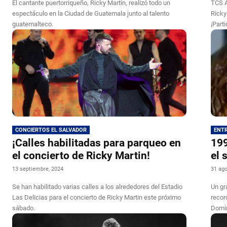
El cantante puertorriqueño, Ricky Martin, realizó todo un
TCS A
espectáculo en la Ciudad de Guatemala junto al talento
Ricky
guatemalteco.
¡Parti
CONCIERTOS EL SALVADOR
ENT
¡Calles habilitadas para parqueo en
199
el concierto de Ricky Martin!
el 
13 septiembre, 2024
31 ago
Se han habilitado varias calles a los alrededores del Estadio
Un gr
Las Delicias para el concierto de Ricky Martin este próximo
recor
sábado.
Domin