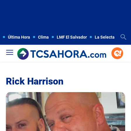
Última Hora
Clima
LMF El Salvador
La Selecta
Copa
Rick Harrison