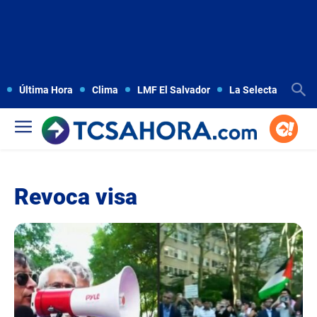
Última Hora
Clima
LMF El Salvador
La Selecta
Copa
Revoca visa