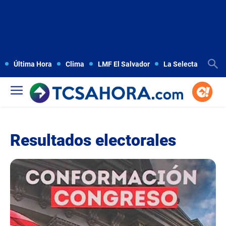
Última Hora
Clima
LMF El Salvador
La Selecta
Copa
Resultados electorales