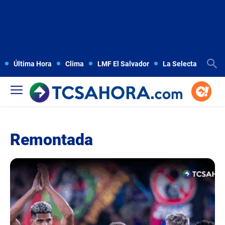
Última Hora
Clima
LMF El Salvador
La Selecta
Copa
Remontada