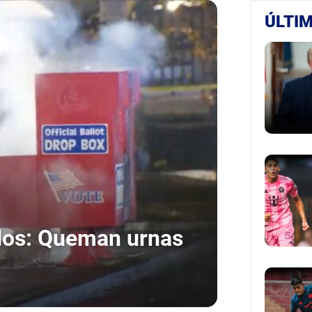
ÚLTIM
dos: Queman urnas