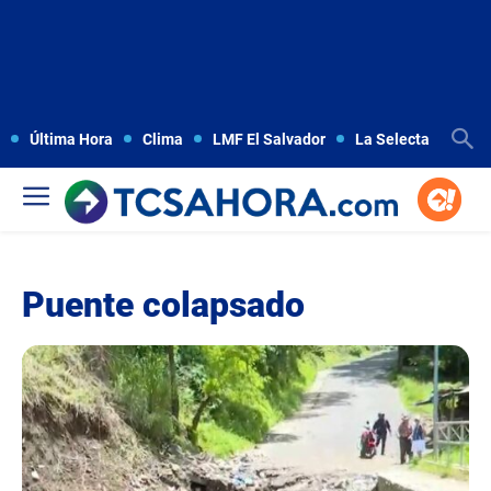
Última Hora
Clima
LMF El Salvador
La Selecta
Copa
Puente colapsado