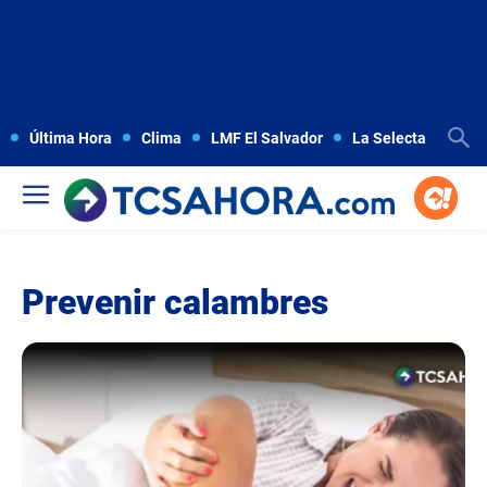
Última Hora
Clima
LMF El Salvador
La Selecta
Copa
Prevenir calambres